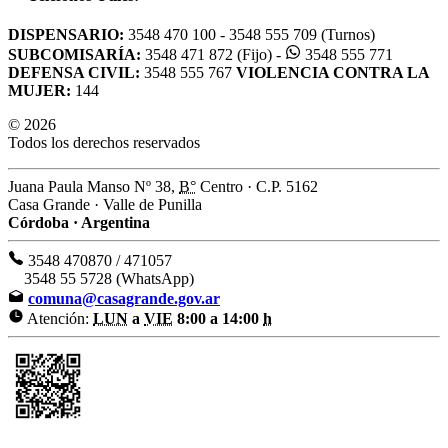
DISPENSARIO:
3548 470 100 - 3548 555 709 (Turnos)
SUBCOMISARÍA:
3548 471 872 (Fijo) -
3548 555 771
DEFENSA CIVIL:
3548 555 767
VIOLENCIA CONTRA LA
MUJER:
144
© 2026
Todos los derechos reservados
Juana Paula Manso Nº 38,
B°
Centro · C.P. 5162
Casa Grande · Valle de Punilla
Córdoba · Argentina
3548 470870 / 471057
3548 55 5728 (WhatsApp)
comuna@casagrande.gov.ar
Atención:
LUN
a
VIE
8:00 a 14:00
h